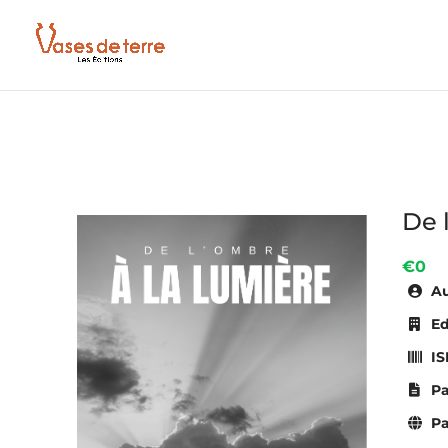
De l
€0
Au
Ed
IS
Pa
Pa