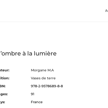
A
’ombre à la lumière
teur:
Morgane M.A
ition:
Vases de terre
BN:
978-2-9578689-8-8
ges:
91
ys:
France